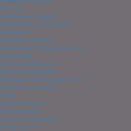
Подарки для дачи
Рулетки
Спортивные товары
Товары для путешествий
Фонарики
Чехлы для одежды
Письменные принадлежности
Карандаши
Простые карандаши
Цветные карандаши
Маркеры и текстовыделители
Письменные наборы
Ручки
Бумажные ручки
Гелевые ручки
Металлические ручки
Наборы ручек