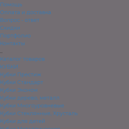
Помощь
Оплата и доставка
Вопрос - ответ
Скидки
Портфолио
Контакты
...
Каталог товаров
КУБКИ
Кубки Престиж
Кубки Стандарт
Кубки Эконом
Кубки дерево, металл
Кубки Многоуровневые
Кубки Стеклянные, Хрусталь
Кубки для детей
Кубки Металлические