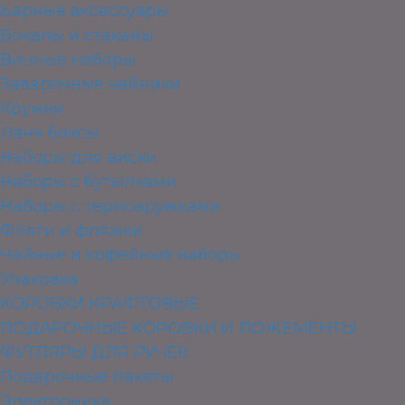
Барные аксессуары
Бокалы и стаканы
Винные наборы
Заварочные чайники
Кружки
Ланч боксы
Наборы для виски
Наборы с бутылками
Наборы с термокружками
Фляги и фляжки
Чайные и кофейные наборы
Упаковка
КОРОБКИ КРАФТОВЫЕ
ПОДАРОЧНЫЕ КОРОБКИ И ЛОЖЕМЕНТЫ
ФУТЛЯРЫ ДЛЯ РУЧЕК
Подарочные пакеты
Электроника