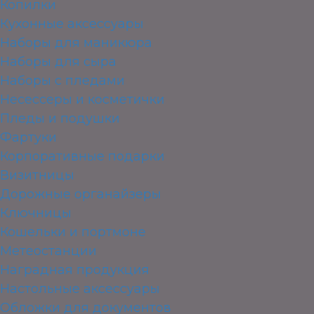
Копилки
Кухонные аксессуары
Наборы для маникюра
Наборы для сыра
Наборы с пледами
Несессеры и косметички
Пледы и подушки
Фартуки
Корпоративные подарки
Визитницы
Дорожные органайзеры
Ключницы
Кошельки и портмоне
Метеостанции
Наградная продукция
Настольные аксессуары
Обложки для документов