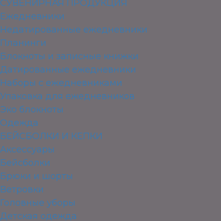
СУВЕНИРНАЯ ПРОДУКЦИЯ
Ежедневники
Недатированные ежедневники
Планинги
Блокноты и записные книжки
Датированные ежедневники
Наборы с ежедневниками
Упаковка для ежедневников
Эко блокноты
Одежда
БЕЙСБОЛКИ И КЕПКИ
Аксессуары
Бейсболки
Брюки и шорты
Ветровки
Головные уборы
Детская одежда