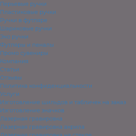
Перьевые ручки
Пластиковые ручки
Ручки в футляре
Шариковые ручки
Эко ручки
Футляры и пеналы
Промо сувениры
Компания
Статьи
Отзывы
Политика конфиденциальности
Услуги
Изготовление шильдов и табличек на заказ
Изготовление значков
Лазерная гравировка
Лазерная гравировка акрила
Лазерная гравировка на стекле