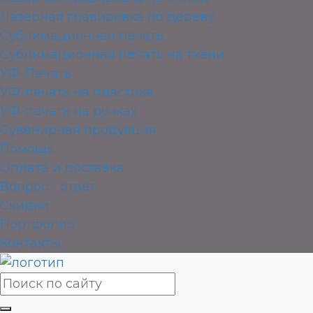
Лазерная гравировка по дереву
Сублимационная печать
Сублимационная печать на ткани
УФ-Печать
УФ-печать на пластике
УФ-печать на ручках
Сувенирная продукция
Помощь
Оплата и доставка
Вопрос - ответ
Скидки
Портфолио
Контакты