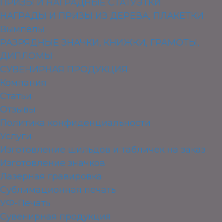
ПРИЗЫ И НАГРАДНЫЕ СТАТУЭТКИ
НАГРАДЫ И ПРИЗЫ ИЗ ДЕРЕВА, ПЛАКЕТКИ
Вымпелы
РАЗРЯДНЫЕ ЗНАЧКИ, КНИЖКИ, ГРАМОТЫ,
ДИПЛОМЫ
СУВЕНИРНАЯ ПРОДУКЦИЯ
Компания
Статьи
Отзывы
Политика конфиденциальности
Услуги
Изготовление шильдов и табличек на заказ
Изготовление значков
Лазерная гравировка
Сублимационная печать
УФ-Печать
Сувенирная продукция