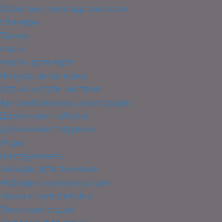
Офисные принадлежности
Стикеры
Папки
Часы
Чехлы для карт
Натуральная кожа
Отдых и путешествия
Автомобильные аксессуары
Дорожные наборы
Дорожные подушки
Игры
Инструменты
Наборы для пикника
Наборы с мультитулами
Ножи и мультитулы
Пляжный отдых