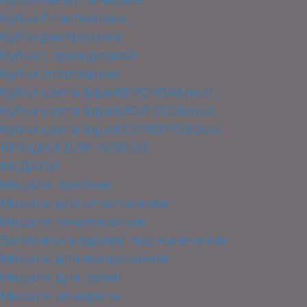
Кубки Пластиковые
Кубки распродажа
Кубки с гравировкой
Кубки спортивные
Кубки цвета &quot;БРОНЗА&quot;
Кубки цвета &quot;ЗОЛОТО&quot;
Кубки цвета &quot;СЕРЕБРО&quot;
КРЫШКИ ДЛЯ КУБКОВ
МЕДАЛИ
Медали престиж
Медали для спортсменов
Медали тематические
Заготовки медалей под нанесение
Медали для выпускников
Медали для детей
Медали из акрила