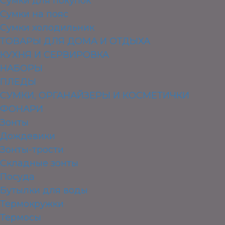
Сумки для покупок
Сумки на пояс
Сумки холодильник
ТОВАРЫ ДЛЯ ДОМА И ОТДЫХА
КУХНЯ И СЕРВИРОВКА
НАБОРЫ
ПЛЕДЫ
СУМКИ, ОРГАНАЙЗЕРЫ И КОСМЕТИЧКИ
ФОНАРИ
Зонты
Дождевики
Зонты-трости
Складные зонты
Посуда
Бутылки для воды
Термокружки
Термосы