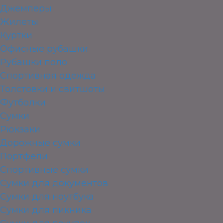
Джемперы
Жилеты
Куртки
Офисные рубашки
Рубашки поло
Спортивная одежда
Толстовки и свитшоты
Футболки
Сумки
Рюкзаки
Дорожные сумки
Портфели
Спортивные сумки
Сумки для документов
Сумки для ноутбука
Сумки для пикника