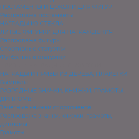
ПОСТАМЕНТЫ И ЦОКОЛИ ДЛЯ ФИГУР
Распродажа постаменты
НАГРАДЫ ИЗ СТЕКЛА
ЛИТЫЕ ФИГУРКИ ДЛЯ НАГРАЖДЕНИЯ
Распродажа фигуры
Спортивные статуэтки
Футбольные статуэтки
ПРИЗЫ И НАГРАДНЫЕ СТАТУЭТКИ
НАГРАДЫ И ПРИЗЫ ИЗ ДЕРЕВА, ПЛАКЕТКИ
Вымпелы
РАЗРЯДНЫЕ ЗНАЧКИ, КНИЖКИ, ГРАМОТЫ,
ДИПЛОМЫ
Зачетные книжки спортсменов
Распродажа значки, книжки, грамоты,
дипломы
Грамоты