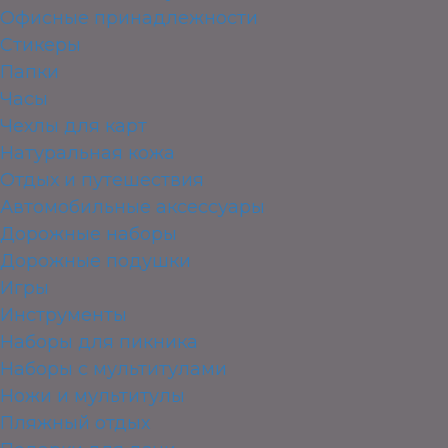
Офисные принадлежности
Стикеры
Папки
Часы
Чехлы для карт
Натуральная кожа
Отдых и путешествия
Автомобильные аксессуары
Дорожные наборы
Дорожные подушки
Игры
Инструменты
Наборы для пикника
Наборы с мультитулами
Ножи и мультитулы
Пляжный отдых