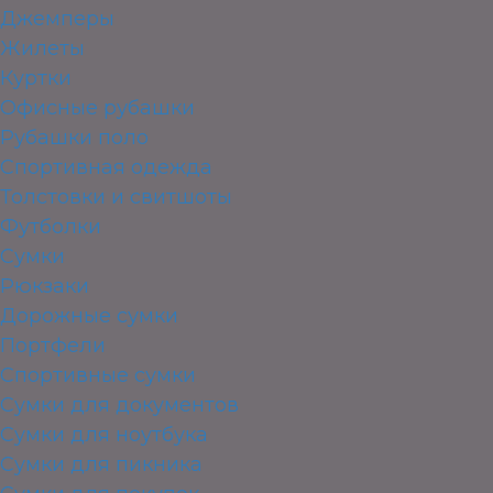
Джемперы
Жилеты
Куртки
Офисные рубашки
Рубашки поло
Спортивная одежда
Толстовки и свитшоты
Футболки
Сумки
Рюкзаки
Дорожные сумки
Портфели
Спортивные сумки
Сумки для документов
Сумки для ноутбука
Сумки для пикника