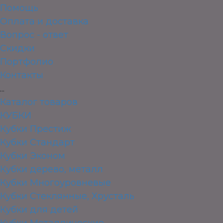
Помощь
Оплата и доставка
Вопрос - ответ
Скидки
Портфолио
Контакты
...
Каталог товаров
КУБКИ
Кубки Престиж
Кубки Стандарт
Кубки Эконом
Кубки дерево, металл
Кубки Многоуровневые
Кубки Стеклянные, Хрусталь
Кубки для детей
Кубки Металлические