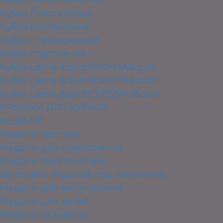
Кубки Пластиковые
Кубки распродажа
Кубки с гравировкой
Кубки спортивные
Кубки цвета &quot;БРОНЗА&quot;
Кубки цвета &quot;ЗОЛОТО&quot;
Кубки цвета &quot;СЕРЕБРО&quot;
КРЫШКИ ДЛЯ КУБКОВ
МЕДАЛИ
Медали престиж
Медали для спортсменов
Медали тематические
Заготовки медалей под нанесение
Медали для выпускников
Медали для детей
Медали из акрила