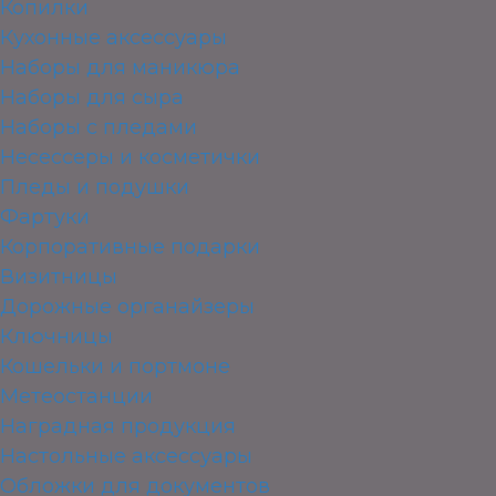
Копилки
Кухонные аксессуары
Наборы для маникюра
Наборы для сыра
Наборы с пледами
Несессеры и косметички
Пледы и подушки
Фартуки
Корпоративные подарки
Визитницы
Дорожные органайзеры
Ключницы
Кошельки и портмоне
Метеостанции
Наградная продукция
Настольные аксессуары
Обложки для документов