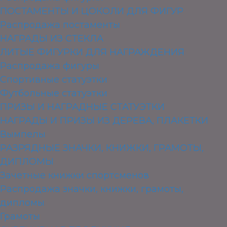
ПОСТАМЕНТЫ И ЦОКОЛИ ДЛЯ ФИГУР
Распродажа постаменты
НАГРАДЫ ИЗ СТЕКЛА
ЛИТЫЕ ФИГУРКИ ДЛЯ НАГРАЖДЕНИЯ
Распродажа фигуры
Спортивные статуэтки
Футбольные статуэтки
ПРИЗЫ И НАГРАДНЫЕ СТАТУЭТКИ
НАГРАДЫ И ПРИЗЫ ИЗ ДЕРЕВА, ПЛАКЕТКИ
Вымпелы
РАЗРЯДНЫЕ ЗНАЧКИ, КНИЖКИ, ГРАМОТЫ,
ДИПЛОМЫ
Зачетные книжки спортсменов
Распродажа значки, книжки, грамоты,
дипломы
Грамоты