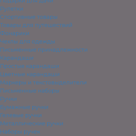
Подарки для дачи
Рулетки
Спортивные товары
Товары для путешествий
Фонарики
Чехлы для одежды
Письменные принадлежности
Карандаши
Простые карандаши
Цветные карандаши
Маркеры и текстовыделители
Письменные наборы
Ручки
Бумажные ручки
Гелевые ручки
Металлические ручки
Наборы ручек