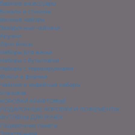
Барные аксессуары
Бокалы и стаканы
Винные наборы
Заварочные чайники
Кружки
Ланч боксы
Наборы для виски
Наборы с бутылками
Наборы с термокружками
Фляги и фляжки
Чайные и кофейные наборы
Упаковка
КОРОБКИ КРАФТОВЫЕ
ПОДАРОЧНЫЕ КОРОБКИ И ЛОЖЕМЕНТЫ
ФУТЛЯРЫ ДЛЯ РУЧЕК
Подарочные пакеты
Электроника