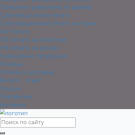
Лазерная гравировка по дереву
Сублимационная печать
Сублимационная печать на ткани
УФ-Печать
УФ-печать на пластике
УФ-печать на ручках
Сувенирная продукция
Помощь
Оплата и доставка
Вопрос - ответ
Скидки
Портфолио
Контакты