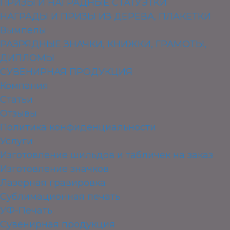
ПРИЗЫ И НАГРАДНЫЕ СТАТУЭТКИ
НАГРАДЫ И ПРИЗЫ ИЗ ДЕРЕВА, ПЛАКЕТКИ
Вымпелы
РАЗРЯДНЫЕ ЗНАЧКИ, КНИЖКИ, ГРАМОТЫ,
ДИПЛОМЫ
СУВЕНИРНАЯ ПРОДУКЦИЯ
Компания
Статьи
Отзывы
Политика конфиденциальности
Услуги
Изготовление шильдов и табличек на заказ
Изготовление значков
Лазерная гравировка
Сублимационная печать
УФ-Печать
Сувенирная продукция