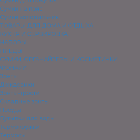
Сумки для покупок
Сумки на пояс
Сумки холодильник
ТОВАРЫ ДЛЯ ДОМА И ОТДЫХА
КУХНЯ И СЕРВИРОВКА
НАБОРЫ
ПЛЕДЫ
СУМКИ, ОРГАНАЙЗЕРЫ И КОСМЕТИЧКИ
ФОНАРИ
Зонты
Дождевики
Зонты-трости
Складные зонты
Посуда
Бутылки для воды
Термокружки
Термосы