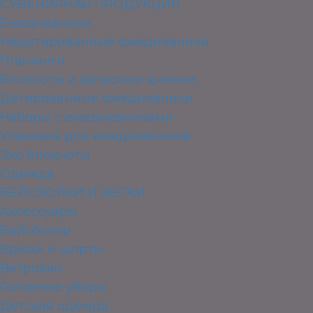
СУВЕНИРНАЯ ПРОДУКЦИЯ
Ежедневники
Недатированные ежедневники
Планинги
Блокноты и записные книжки
Датированные ежедневники
Наборы с ежедневниками
Упаковка для ежедневников
Эко блокноты
Одежда
БЕЙСБОЛКИ И КЕПКИ
Аксессуары
Бейсболки
Брюки и шорты
Ветровки
Головные уборы
Детская одежда