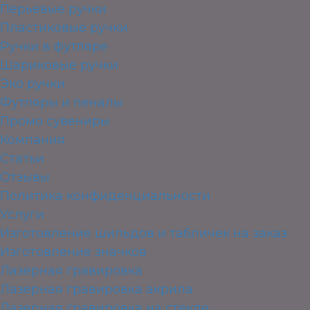
Перьевые ручки
Пластиковые ручки
Ручки в футляре
Шариковые ручки
Эко ручки
Футляры и пеналы
Промо сувениры
Компания
Статьи
Отзывы
Политика конфиденциальности
Услуги
Изготовление шильдов и табличек на заказ
Изготовление значков
Лазерная гравировка
Лазерная гравировка акрила
Лазерная гравировка на стекле