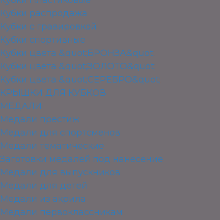
Кубки распродажа
Кубки с гравировкой
Кубки спортивные
Кубки цвета &quot;БРОНЗА&quot;
Кубки цвета &quot;ЗОЛОТО&quot;
Кубки цвета &quot;СЕРЕБРО&quot;
КРЫШКИ ДЛЯ КУБКОВ
МЕДАЛИ
Медали престиж
Медали для спортсменов
Медали тематические
Заготовки медалей под нанесение
Медали для выпускников
Медали для детей
Медали из акрила
Медали первоклассникам