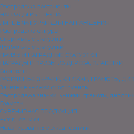
Распродажа постаменты
НАГРАДЫ ИЗ СТЕКЛА
ЛИТЫЕ ФИГУРКИ ДЛЯ НАГРАЖДЕНИЯ
Распродажа фигуры
Спортивные статуэтки
Футбольные статуэтки
ПРИЗЫ И НАГРАДНЫЕ СТАТУЭТКИ
НАГРАДЫ И ПРИЗЫ ИЗ ДЕРЕВА, ПЛАКЕТКИ
Вымпелы
РАЗРЯДНЫЕ ЗНАЧКИ, КНИЖКИ, ГРАМОТЫ, Д
Зачетные книжки спортсменов
Распродажа значки, книжки, грамоты, диплом
Грамоты
СУВЕНИРНАЯ ПРОДУКЦИЯ
Ежедневники
Недатированные ежедневники