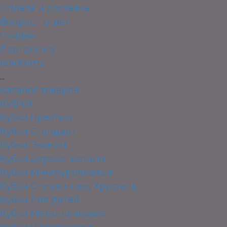
Оплата и доставка
Вопрос - ответ
Скидки
Портфолио
Контакты
...
Каталог товаров
КУБКИ
Кубки Престиж
Кубки Стандарт
Кубки Эконом
Кубки дерево, металл
Кубки Многоуровневые
Кубки Стеклянные, Хрусталь
Кубки для детей
Кубки Металлические
Кубки Пластиковые