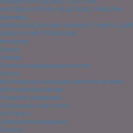
ПРИЗЫ И НАГРАДНЫЕ СТАТУЭТКИ
НАГРАДЫ И ПРИЗЫ ИЗ ДЕРЕВА, ПЛАКЕТКИ
Вымпелы
РАЗРЯДНЫЕ ЗНАЧКИ, КНИЖКИ, ГРАМОТЫ, Д
СУВЕНИРНАЯ ПРОДУКЦИЯ
Компания
Статьи
Отзывы
Политика конфиденциальности
Услуги
Изготовление шильдов и табличек на заказ
Изготовление значков
Лазерная гравировка
Сублимационная печать
УФ-Печать
Сувенирная продукция
Помощь