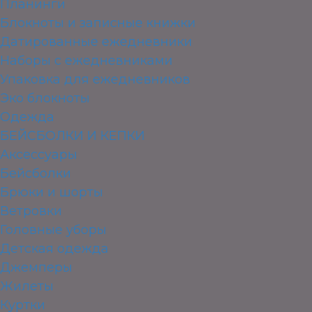
Планинги
Блокноты и записные книжки
Датированные ежедневники
Наборы с ежедневниками
Упаковка для ежедневников
Эко блокноты
Одежда
БЕЙСБОЛКИ И КЕПКИ
Аксессуары
Бейсболки
Брюки и шорты
Ветровки
Головные уборы
Детская одежда
Джемперы
Жилеты
Куртки