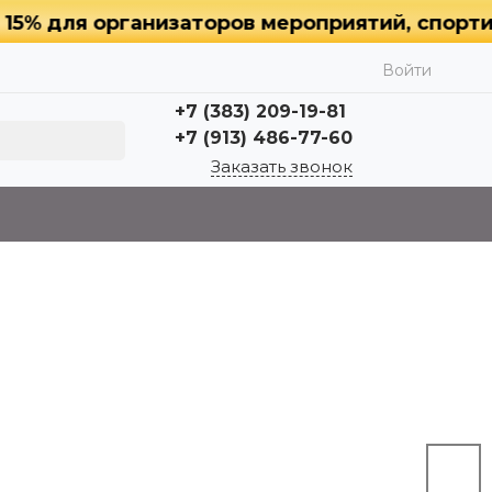
 для организаторов мероприятий, спортивных
Войти
+7 (383) 209-19-81
+7 (913) 486-77-60
Заказать звонок
+7 (383) 209-19-81
+7 (913) 486-77-60
г. Новосибирск,
Челюскинцев, 54
пн-пт с 9:00 до 18:00,
выходной: сб, вс
nagrada54@mail.ru