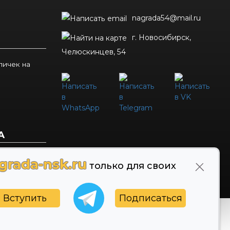
nagrada54@mail.ru
г. Новосибирск,
Челюскинцев, 54
личек на
А
ОБРАТНАЯ СВЯЗЬ С
grada-nsk.ru
только для своих
РУКОВОДИТЕЛЕМ
Вступить
Подписаться