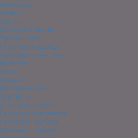
Джемперы
Жилеты
Куртки
Офисные рубашки
Рубашки поло
Спортивная одежда
Толстовки и свитшоты
Футболки
Сумки
Рюкзаки
Дорожные сумки
Портфели
Спортивные сумки
Сумки для документов
Сумки для ноутбука
Сумки для пикника