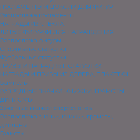
ПОСТАМЕНТЫ И ЦОКОЛИ ДЛЯ ФИГУР
Распродажа постаменты
НАГРАДЫ ИЗ СТЕКЛА
ЛИТЫЕ ФИГУРКИ ДЛЯ НАГРАЖДЕНИЯ
Распродажа фигуры
Спортивные статуэтки
Футбольные статуэтки
ПРИЗЫ И НАГРАДНЫЕ СТАТУЭТКИ
НАГРАДЫ И ПРИЗЫ ИЗ ДЕРЕВА, ПЛАКЕТКИ
Вымпелы
РАЗРЯДНЫЕ ЗНАЧКИ, КНИЖКИ, ГРАМОТЫ,
ДИПЛОМЫ
Зачетные книжки спортсменов
Распродажа значки, книжки, грамоты,
дипломы
Грамоты