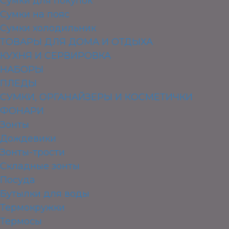
Сумки для покупок
Сумки на пояс
Сумки холодильник
ТОВАРЫ ДЛЯ ДОМА И ОТДЫХА
КУХНЯ И СЕРВИРОВКА
НАБОРЫ
ПЛЕДЫ
СУМКИ, ОРГАНАЙЗЕРЫ И КОСМЕТИЧКИ
ФОНАРИ
Зонты
Дождевики
Зонты-трости
Складные зонты
Посуда
Бутылки для воды
Термокружки
Термосы