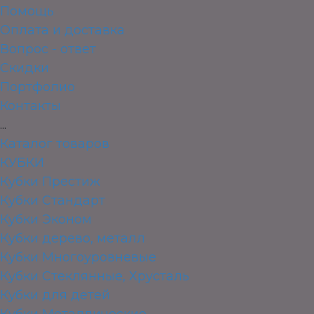
Помощь
Оплата и доставка
Вопрос - ответ
Скидки
Портфолио
Контакты
...
Каталог товаров
КУБКИ
Кубки Престиж
Кубки Стандарт
Кубки Эконом
Кубки дерево, металл
Кубки Многоуровневые
Кубки Стеклянные, Хрусталь
Кубки для детей
Кубки Металлические