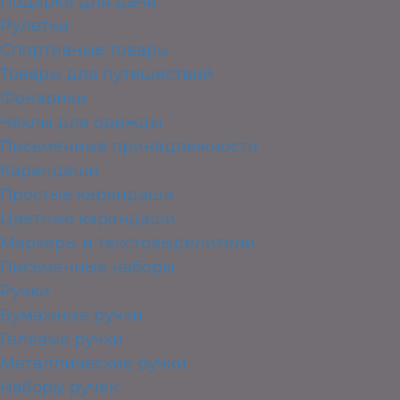
Подарки для дачи
Рулетки
Спортивные товары
Товары для путешествий
Фонарики
Чехлы для одежды
Письменные принадлежности
Карандаши
Простые карандаши
Цветные карандаши
Маркеры и текстовыделители
Письменные наборы
Ручки
Бумажные ручки
Гелевые ручки
Металлические ручки
Наборы ручек