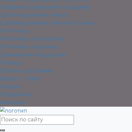
Лазерная гравировка по дереву
Сублимационная печать
Сублимационная печать на ткани
УФ-Печать
УФ-печать на пластике
УФ-печать на ручках
Сувенирная продукция
Помощь
Оплата и доставка
Вопрос - ответ
Скидки
Портфолио
Контакты