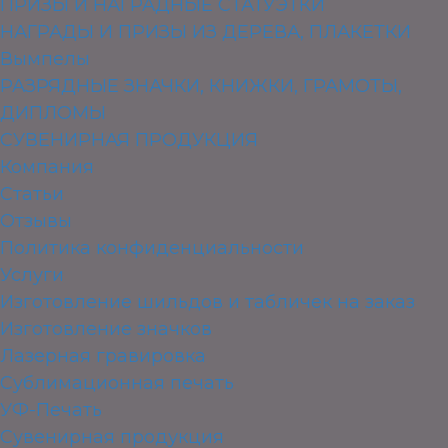
ПРИЗЫ И НАГРАДНЫЕ СТАТУЭТКИ
НАГРАДЫ И ПРИЗЫ ИЗ ДЕРЕВА, ПЛАКЕТКИ
Вымпелы
РАЗРЯДНЫЕ ЗНАЧКИ, КНИЖКИ, ГРАМОТЫ,
ДИПЛОМЫ
СУВЕНИРНАЯ ПРОДУКЦИЯ
Компания
Статьи
Отзывы
Политика конфиденциальности
Услуги
Изготовление шильдов и табличек на заказ
Изготовление значков
Лазерная гравировка
Сублимационная печать
УФ-Печать
Сувенирная продукция