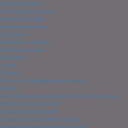
Перьевые ручки
Пластиковые ручки
Ручки в футляре
Шариковые ручки
Эко ручки
Футляры и пеналы
Промо сувениры
Компания
Статьи
Отзывы
Политика конфиденциальности
Услуги
Изготовление шильдов и табличек на заказ
Изготовление значков
Лазерная гравировка
Лазерная гравировка акрила
Лазерная гравировка на стекле