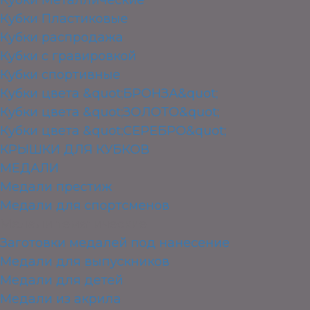
Кубки Пластиковые
Кубки распродажа
Кубки с гравировкой
Кубки спортивные
Кубки цвета &quot;БРОНЗА&quot;
Кубки цвета &quot;ЗОЛОТО&quot;
Кубки цвета &quot;СЕРЕБРО&quot;
КРЫШКИ ДЛЯ КУБКОВ
МЕДАЛИ
Медали престиж
Медали для спортсменов
Медали тематические
Заготовки медалей под нанесение
Медали для выпускников
Медали для детей
Медали из акрила