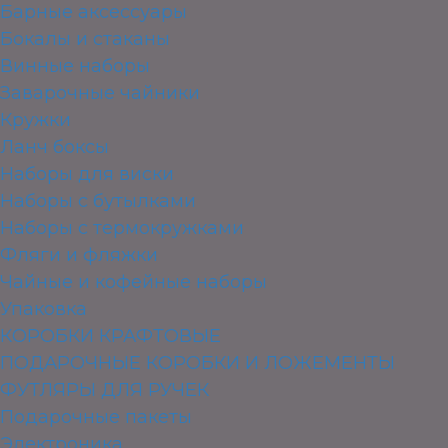
Барные аксессуары
Бокалы и стаканы
Винные наборы
Заварочные чайники
Кружки
Ланч боксы
Наборы для виски
Наборы с бутылками
Наборы с термокружками
Фляги и фляжки
Чайные и кофейные наборы
Упаковка
КОРОБКИ КРАФТОВЫЕ
ПОДАРОЧНЫЕ КОРОБКИ И ЛОЖЕМЕНТЫ
ФУТЛЯРЫ ДЛЯ РУЧЕК
Подарочные пакеты
Электроника