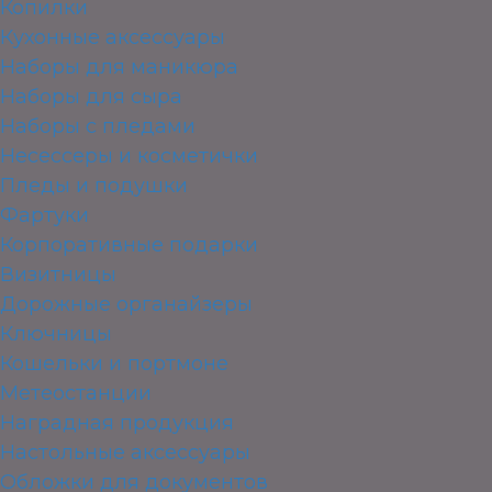
Копилки
Кухонные аксессуары
Наборы для маникюра
Наборы для сыра
Наборы с пледами
Несессеры и косметички
Пледы и подушки
Фартуки
Корпоративные подарки
Визитницы
Дорожные органайзеры
Ключницы
Кошельки и портмоне
Метеостанции
Наградная продукция
Настольные аксессуары
Обложки для документов