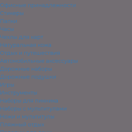
Офисные принадлежности
Стикеры
Папки
Часы
Чехлы для карт
Натуральная кожа
Отдых и путешествия
Автомобильные аксессуары
Дорожные наборы
Дорожные подушки
Игры
Инструменты
Наборы для пикника
Наборы с мультитулами
Ножи и мультитулы
Пляжный отдых