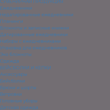
СУВЕНИРНАЯ ПРОДУКЦИЯ
Ежедневники
Недатированные ежедневники
Планинги
Блокноты и записные книжки
Датированные ежедневники
Наборы с ежедневниками
Упаковка для ежедневников
Эко блокноты
Одежда
БЕЙСБОЛКИ И КЕПКИ
Аксессуары
Бейсболки
Брюки и шорты
Ветровки
Головные уборы
Детская одежда