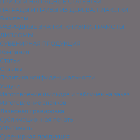
ПРИЗЫ И НАГРАДНЫЕ СТАТУЭТКИ
НАГРАДЫ И ПРИЗЫ ИЗ ДЕРЕВА, ПЛАКЕТКИ
Вымпелы
РАЗРЯДНЫЕ ЗНАЧКИ, КНИЖКИ, ГРАМОТЫ,
ДИПЛОМЫ
СУВЕНИРНАЯ ПРОДУКЦИЯ
Компания
Статьи
Отзывы
Политика конфиденциальности
Услуги
Изготовление шильдов и табличек на заказ
Изготовление значков
Лазерная гравировка
Сублимационная печать
УФ-Печать
Сувенирная продукция