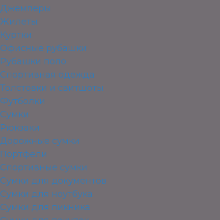
Джемперы
Жилеты
Куртки
Офисные рубашки
Рубашки поло
Спортивная одежда
Толстовки и свитшоты
Футболки
Сумки
Рюкзаки
Дорожные сумки
Портфели
Спортивные сумки
Сумки для документов
Сумки для ноутбука
Сумки для пикника