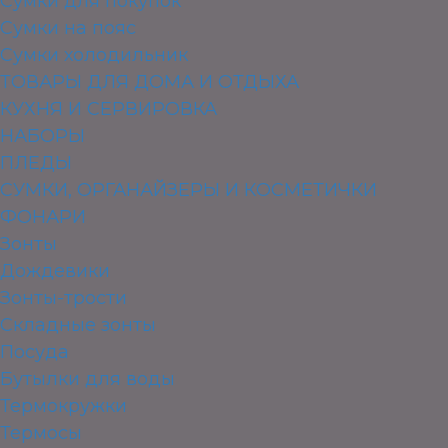
Сумки для покупок
Сумки на пояс
Сумки холодильник
ТОВАРЫ ДЛЯ ДОМА И ОТДЫХА
КУХНЯ И СЕРВИРОВКА
НАБОРЫ
ПЛЕДЫ
СУМКИ, ОРГАНАЙЗЕРЫ И КОСМЕТИЧКИ
ФОНАРИ
Зонты
Дождевики
Зонты-трости
Складные зонты
Посуда
Бутылки для воды
Термокружки
Термосы