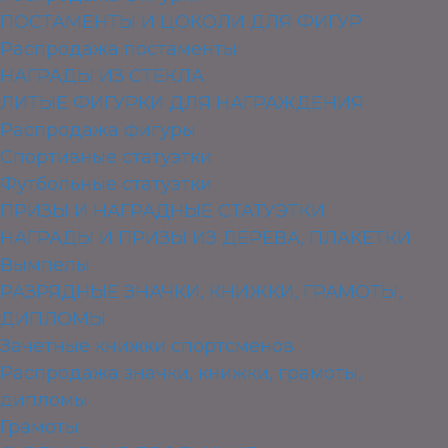
ПОСТАМЕНТЫ И ЦОКОЛИ ДЛЯ ФИГУР
Распродажа постаменты
НАГРАДЫ ИЗ СТЕКЛА
ЛИТЫЕ ФИГУРКИ ДЛЯ НАГРАЖДЕНИЯ
Распродажа фигуры
Спортивные статуэтки
Футбольные статуэтки
ПРИЗЫ И НАГРАДНЫЕ СТАТУЭТКИ
НАГРАДЫ И ПРИЗЫ ИЗ ДЕРЕВА, ПЛАКЕТКИ
Вымпелы
РАЗРЯДНЫЕ ЗНАЧКИ, КНИЖКИ, ГРАМОТЫ,
ДИПЛОМЫ
Зачетные книжки спортсменов
Распродажа значки, книжки, грамоты,
дипломы
Грамоты