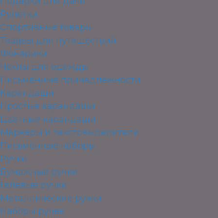
Подарки для дачи
Рулетки
Спортивные товары
Товары для путешествий
Фонарики
Чехлы для одежды
Письменные принадлежности
Карандаши
Простые карандаши
Цветные карандаши
Маркеры и текстовыделители
Письменные наборы
Ручки
Бумажные ручки
Гелевые ручки
Металлические ручки
Наборы ручек