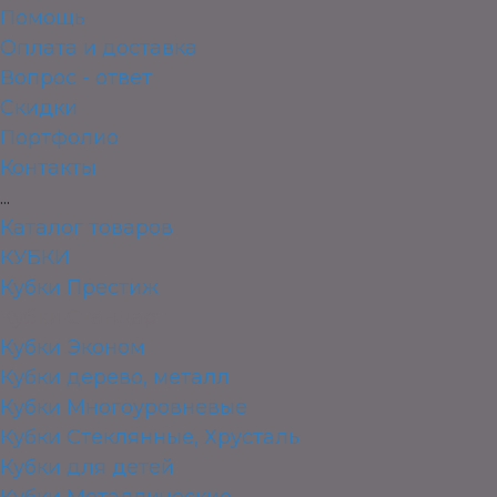
Помощь
Оплата и доставка
Вопрос - ответ
Скидки
Портфолио
Контакты
...
Каталог товаров
КУБКИ
Кубки Престиж
Кубки Стандарт
Кубки Эконом
Кубки дерево, металл
Кубки Многоуровневые
Кубки Стеклянные, Хрусталь
Кубки для детей
Кубки Металлические