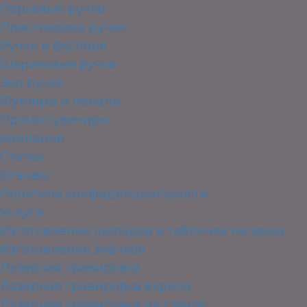
Перьевые ручки
Пластиковые ручки
Ручки в футляре
Шариковые ручки
Эко ручки
Футляры и пеналы
Промо сувениры
Компания
Статьи
Отзывы
Политика конфиденциальности
Услуги
Изготовление шильдов и табличек на заказ
Изготовление значков
Лазерная гравировка
Лазерная гравировка акрила
Лазерная гравировка на стекле