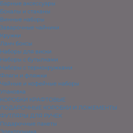
Барные аксессуары
Бокалы и стаканы
Винные наборы
Заварочные чайники
Кружки
Ланч боксы
Наборы для виски
Наборы с бутылками
Наборы с термокружками
Фляги и фляжки
Чайные и кофейные наборы
Упаковка
КОРОБКИ КРАФТОВЫЕ
ПОДАРОЧНЫЕ КОРОБКИ И ЛОЖЕМЕНТЫ
ФУТЛЯРЫ ДЛЯ РУЧЕК
Подарочные пакеты
Электроника