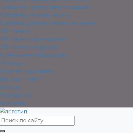
Лазерная гравировка по дереву
Сублимационная печать
Сублимационная печать на ткани
УФ-Печать
УФ-печать на пластике
УФ-печать на ручках
Сувенирная продукция
Помощь
Оплата и доставка
Вопрос - ответ
Скидки
Портфолио
Контакты