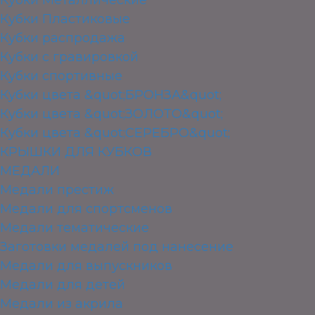
Кубки Пластиковые
Кубки распродажа
Кубки с гравировкой
Кубки спортивные
Кубки цвета &quot;БРОНЗА&quot;
Кубки цвета &quot;ЗОЛОТО&quot;
Кубки цвета &quot;СЕРЕБРО&quot;
КРЫШКИ ДЛЯ КУБКОВ
МЕДАЛИ
Медали престиж
Медали для спортсменов
Медали тематические
Заготовки медалей под нанесение
Медали для выпускников
Медали для детей
Медали из акрила