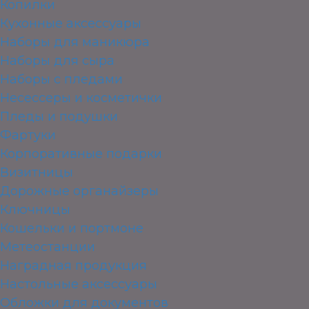
Копилки
Кухонные аксессуары
Наборы для маникюра
Наборы для сыра
Наборы с пледами
Несессеры и косметички
Пледы и подушки
Фартуки
Корпоративные подарки
Визитницы
Дорожные органайзеры
Ключницы
Кошельки и портмоне
Метеостанции
Наградная продукция
Настольные аксессуары
Обложки для документов