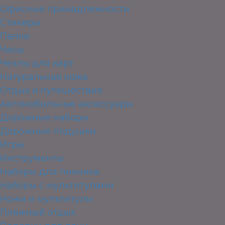
Офисные принадлежности
Стикеры
Папки
Часы
Чехлы для карт
Натуральная кожа
Отдых и путешествия
Автомобильные аксессуары
Дорожные наборы
Дорожные подушки
Игры
Инструменты
Наборы для пикника
Наборы с мультитулами
Ножи и мультитулы
Пляжный отдых