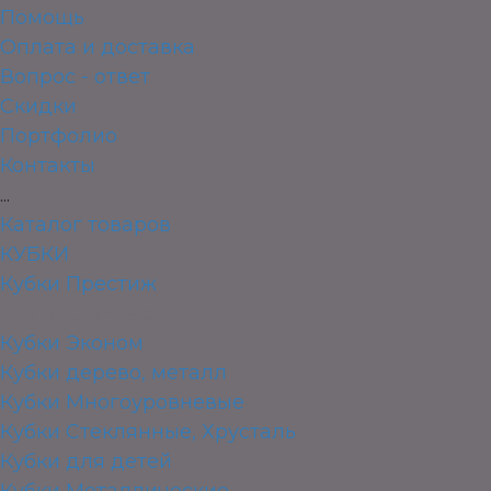
Помощь
Оплата и доставка
Вопрос - ответ
Скидки
Портфолио
Контакты
...
Каталог товаров
КУБКИ
Кубки Престиж
Кубки Стандарт
Кубки Эконом
Кубки дерево, металл
Кубки Многоуровневые
Кубки Стеклянные, Хрусталь
Кубки для детей
Кубки Металлические