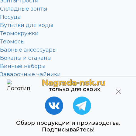
Зонты-трости
Складные зонты
Посуда
Бутылки для воды
Термокружки
Термосы
Барные аксессуары
Бокалы и стаканы
Винные наборы
Заварочные чайники
Nagrada-nsk.ru
Кружки
только для своих
Ланч боксы
Наборы для виски
Наборы с бутылками
Наборы с термокружками
Обзор продукции и производства.
Фляги и фляжки
Подписывайтесь!
Чайные и кофейные наборы