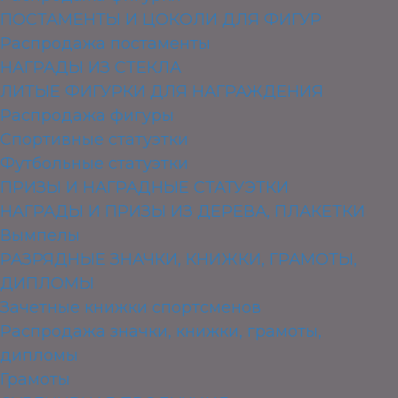
ПОСТАМЕНТЫ И ЦОКОЛИ ДЛЯ ФИГУР
Распродажа постаменты
НАГРАДЫ ИЗ СТЕКЛА
ЛИТЫЕ ФИГУРКИ ДЛЯ НАГРАЖДЕНИЯ
Распродажа фигуры
Спортивные статуэтки
Футбольные статуэтки
ПРИЗЫ И НАГРАДНЫЕ СТАТУЭТКИ
НАГРАДЫ И ПРИЗЫ ИЗ ДЕРЕВА, ПЛАКЕТКИ
Вымпелы
РАЗРЯДНЫЕ ЗНАЧКИ, КНИЖКИ, ГРАМОТЫ,
ДИПЛОМЫ
Зачетные книжки спортсменов
Распродажа значки, книжки, грамоты,
дипломы
Грамоты