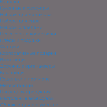
Копилки
Кухонные аксессуары
Наборы для маникюра
Наборы для сыра
Наборы с пледами
Несессеры и косметички
Пледы и подушки
Фартуки
Корпоративные подарки
Визитницы
Дорожные органайзеры
Ключницы
Кошельки и портмоне
Метеостанции
Наградная продукция
Настольные аксессуары
Обложки для документов