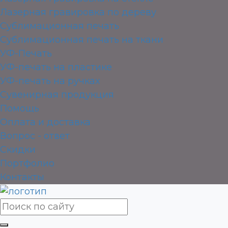
Лазерная гравировка по дереву
Сублимационная печать
Сублимационная печать на ткани
УФ-Печать
УФ-печать на пластике
УФ-печать на ручках
Сувенирная продукция
Помощь
Оплата и доставка
Вопрос - ответ
Скидки
Портфолио
Контакты