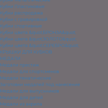
Кубки Пластиковые
Кубки распродажа
Кубки с гравировкой
Кубки спортивные
Кубки цвета &quot;БРОНЗА&quot;
Кубки цвета &quot;ЗОЛОТО&quot;
Кубки цвета &quot;СЕРЕБРО&quot;
КРЫШКИ ДЛЯ КУБКОВ
МЕДАЛИ
Медали престиж
Медали для спортсменов
Медали тематические
Заготовки медалей под нанесение
Медали для выпускников
Медали для детей
Медали из акрила