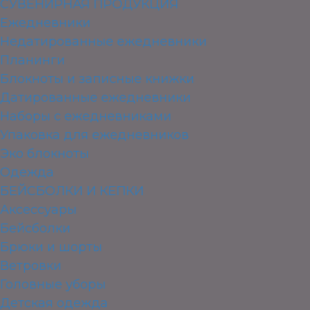
СУВЕНИРНАЯ ПРОДУКЦИЯ
Ежедневники
Недатированные ежедневники
Планинги
Блокноты и записные книжки
Датированные ежедневники
Наборы с ежедневниками
Упаковка для ежедневников
Эко блокноты
Одежда
БЕЙСБОЛКИ И КЕПКИ
Аксессуары
Бейсболки
Брюки и шорты
Ветровки
Головные уборы
Детская одежда