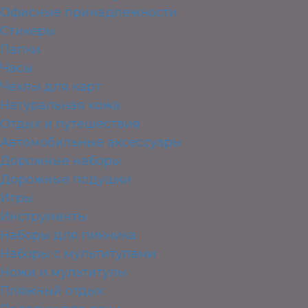
Офисные принадлежности
Стикеры
Папки
Часы
Чехлы для карт
Натуральная кожа
Отдых и путешествия
Автомобильные аксессуары
Дорожные наборы
Дорожные подушки
Игры
Инструменты
Наборы для пикника
Наборы с мультитулами
Ножи и мультитулы
Пляжный отдых