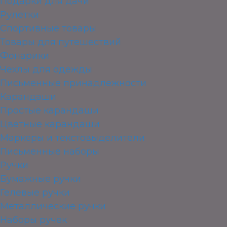
Подарки для дачи
Рулетки
Спортивные товары
Товары для путешествий
Фонарики
Чехлы для одежды
Письменные принадлежности
Карандаши
Простые карандаши
Цветные карандаши
Маркеры и текстовыделители
Письменные наборы
Ручки
Бумажные ручки
Гелевые ручки
Металлические ручки
Наборы ручек