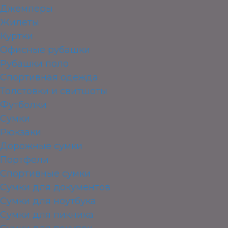
Джемперы
Жилеты
Куртки
Офисные рубашки
Рубашки поло
Спортивная одежда
Толстовки и свитшоты
Футболки
Сумки
Рюкзаки
Дорожные сумки
Портфели
Спортивные сумки
Сумки для документов
Сумки для ноутбука
Сумки для пикника