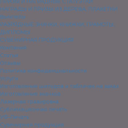
ПРИЗЫ И НАГРАДНЫЕ СТАТУЭТКИ
НАГРАДЫ И ПРИЗЫ ИЗ ДЕРЕВА, ПЛАКЕТКИ
Вымпелы
РАЗРЯДНЫЕ ЗНАЧКИ, КНИЖКИ, ГРАМОТЫ,
ДИПЛОМЫ
СУВЕНИРНАЯ ПРОДУКЦИЯ
Компания
Статьи
Отзывы
Политика конфиденциальности
Услуги
Изготовление шильдов и табличек на заказ
Изготовление значков
Лазерная гравировка
Сублимационная печать
УФ-Печать
Сувенирная продукция