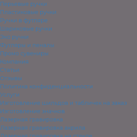
Перьевые ручки
Пластиковые ручки
Ручки в футляре
Шариковые ручки
Эко ручки
Футляры и пеналы
Промо сувениры
Компания
Статьи
Отзывы
Политика конфиденциальности
Услуги
Изготовление шильдов и табличек на заказ
Изготовление значков
Лазерная гравировка
Лазерная гравировка акрила
Лазерная гравировка на стекле