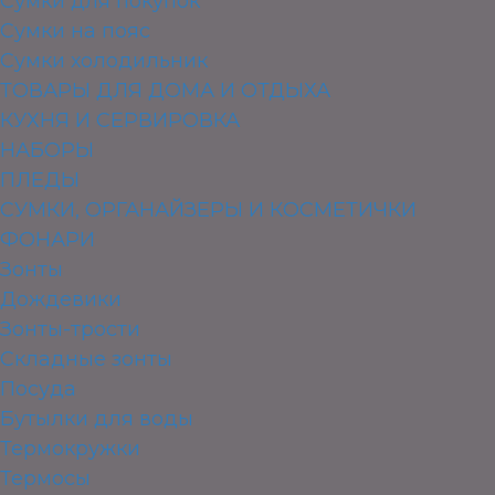
Сумки для покупок
Сумки на пояс
Сумки холодильник
ТОВАРЫ ДЛЯ ДОМА И ОТДЫХА
КУХНЯ И СЕРВИРОВКА
НАБОРЫ
ПЛЕДЫ
СУМКИ, ОРГАНАЙЗЕРЫ И КОСМЕТИЧКИ
ФОНАРИ
Зонты
Дождевики
Зонты-трости
Складные зонты
Посуда
Бутылки для воды
Термокружки
Термосы