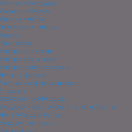
Барные аксессуары
Бокалы и стаканы
Винные наборы
Заварочные чайники
Кружки
Ланч боксы
Наборы для виски
Наборы с бутылками
Наборы с термокружками
Фляги и фляжки
Чайные и кофейные наборы
Упаковка
КОРОБКИ КРАФТОВЫЕ
ПОДАРОЧНЫЕ КОРОБКИ И ЛОЖЕМЕНТЫ
ФУТЛЯРЫ ДЛЯ РУЧЕК
Подарочные пакеты
Электроника