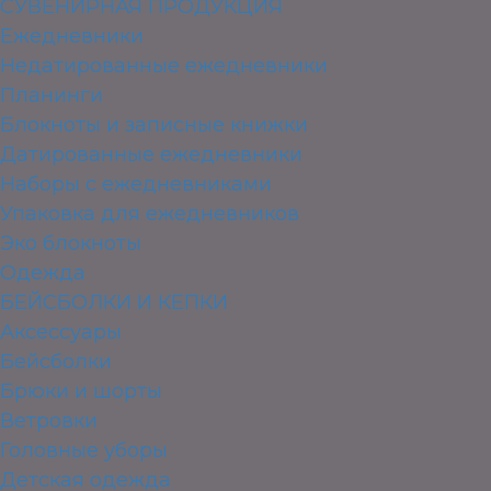
СУВЕНИРНАЯ ПРОДУКЦИЯ
Ежедневники
Недатированные ежедневники
Планинги
Блокноты и записные книжки
Датированные ежедневники
Наборы с ежедневниками
Упаковка для ежедневников
Эко блокноты
Одежда
БЕЙСБОЛКИ И КЕПКИ
Аксессуары
Бейсболки
Брюки и шорты
Ветровки
Головные уборы
Детская одежда