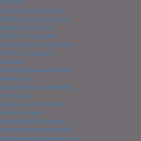
Копилки
Кухонные аксессуары
Наборы для маникюра
Наборы для сыра
Наборы с пледами
Несессеры и косметички
Пледы и подушки
Фартуки
Корпоративные подарки
Визитницы
Дорожные органайзеры
Ключницы
Кошельки и портмоне
Метеостанции
Наградная продукция
Настольные аксессуары
Обложки для документов