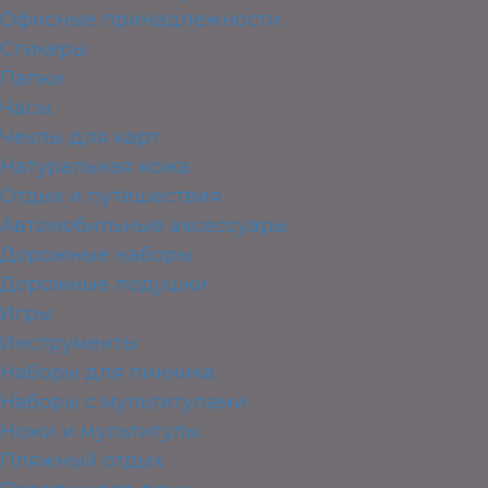
Офисные принадлежности
Стикеры
Папки
Часы
Чехлы для карт
Натуральная кожа
Отдых и путешествия
Автомобильные аксессуары
Дорожные наборы
Дорожные подушки
Игры
Инструменты
Наборы для пикника
Наборы с мультитулами
Ножи и мультитулы
Пляжный отдых