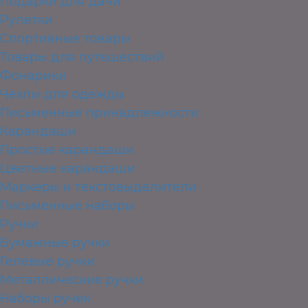
Подарки для дачи
Рулетки
Спортивные товары
Товары для путешествий
Фонарики
Чехлы для одежды
Письменные принадлежности
Карандаши
Простые карандаши
Цветные карандаши
Маркеры и текстовыделители
Письменные наборы
Ручки
Бумажные ручки
Гелевые ручки
Металлические ручки
Наборы ручек