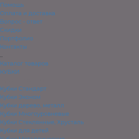
Помощь
Оплата и доставка
Вопрос - ответ
Скидки
Портфолио
Контакты
...
Каталог товаров
КУБКИ
Кубки Престиж
Кубки Стандарт
Кубки Эконом
Кубки дерево, металл
Кубки Многоуровневые
Кубки Стеклянные, Хрусталь
Кубки для детей
Кубки Металлические