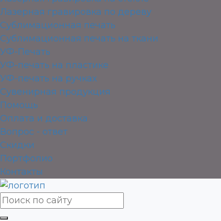
Лазерная гравировка по дереву
Сублимационная печать
Сублимационная печать на ткани
УФ-Печать
УФ-печать на пластике
УФ-печать на ручках
Сувенирная продукция
Помощь
Оплата и доставка
Вопрос - ответ
Скидки
Портфолио
Контакты