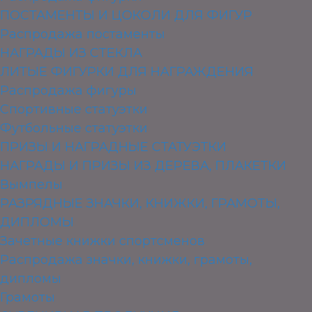
ПОСТАМЕНТЫ И ЦОКОЛИ ДЛЯ ФИГУР
Распродажа постаменты
НАГРАДЫ ИЗ СТЕКЛА
ЛИТЫЕ ФИГУРКИ ДЛЯ НАГРАЖДЕНИЯ
Распродажа фигуры
Спортивные статуэтки
Футбольные статуэтки
ПРИЗЫ И НАГРАДНЫЕ СТАТУЭТКИ
НАГРАДЫ И ПРИЗЫ ИЗ ДЕРЕВА, ПЛАКЕТКИ
Вымпелы
РАЗРЯДНЫЕ ЗНАЧКИ, КНИЖКИ, ГРАМОТЫ,
ДИПЛОМЫ
Зачетные книжки спортсменов
Распродажа значки, книжки, грамоты,
дипломы
Грамоты