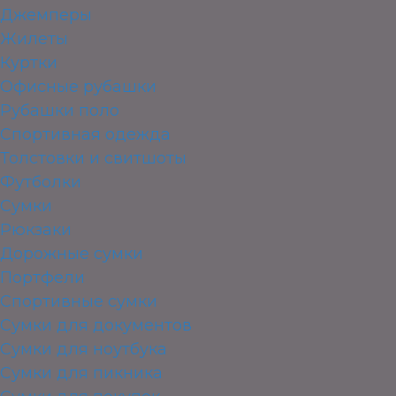
Джемперы
Жилеты
Куртки
Офисные рубашки
Рубашки поло
Спортивная одежда
Толстовки и свитшоты
Футболки
Сумки
Рюкзаки
Дорожные сумки
Портфели
Спортивные сумки
Сумки для документов
Сумки для ноутбука
Сумки для пикника