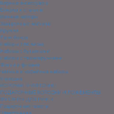
Барные аксессуары
Бокалы и стаканы
Винные наборы
Заварочные чайники
Кружки
Ланч боксы
Наборы для виски
Наборы с бутылками
Наборы с термокружками
Фляги и фляжки
Чайные и кофейные наборы
Упаковка
КОРОБКИ КРАФТОВЫЕ
ПОДАРОЧНЫЕ КОРОБКИ И ЛОЖЕМЕНТЫ
ФУТЛЯРЫ ДЛЯ РУЧЕК
Подарочные пакеты
Электроника