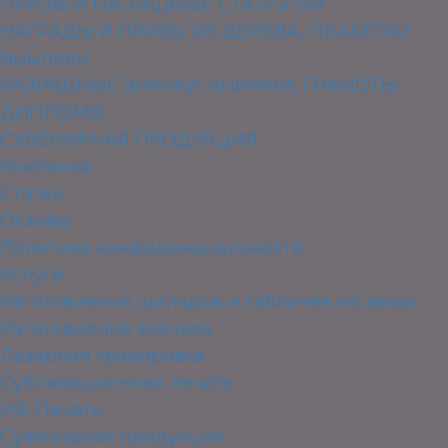
ПРИЗЫ И НАГРАДНЫЕ СТАТУЭТКИ
НАГРАДЫ И ПРИЗЫ ИЗ ДЕРЕВА, ПЛАКЕТКИ
Вымпелы
РАЗРЯДНЫЕ ЗНАЧКИ, КНИЖКИ, ГРАМОТЫ,
ДИПЛОМЫ
СУВЕНИРНАЯ ПРОДУКЦИЯ
Компания
Статьи
Отзывы
Политика конфиденциальности
Услуги
Изготовление шильдов и табличек на заказ
Изготовление значков
Лазерная гравировка
Сублимационная печать
УФ-Печать
Сувенирная продукция