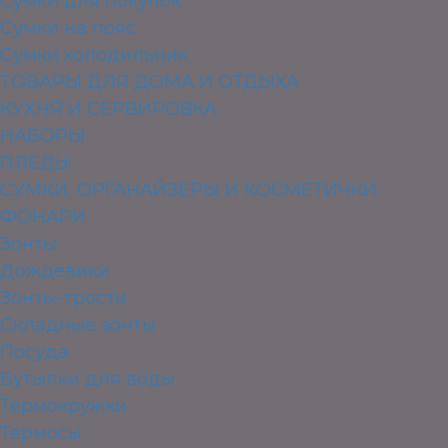
Сумки для покупок
Сумки на пояс
Сумки холодильник
ТОВАРЫ ДЛЯ ДОМА И ОТДЫХА
КУХНЯ И СЕРВИРОВКА
НАБОРЫ
ПЛЕДЫ
СУМКИ, ОРГАНАЙЗЕРЫ И КОСМЕТИЧКИ
ФОНАРИ
Зонты
Дождевики
Зонты-трости
Складные зонты
Посуда
Бутылки для воды
Термокружки
Термосы