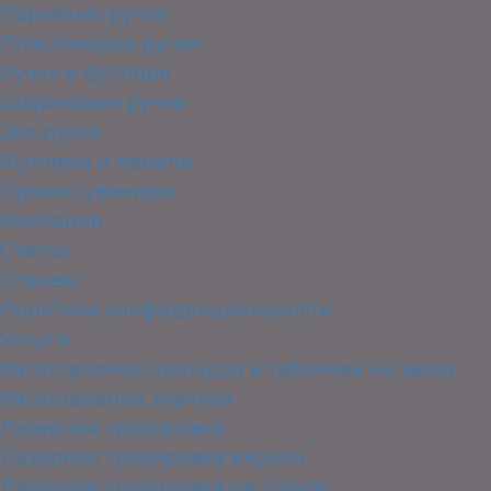
Перьевые ручки
Пластиковые ручки
Ручки в футляре
Шариковые ручки
Эко ручки
Футляры и пеналы
Промо сувениры
Компания
Статьи
Отзывы
Политика конфиденциальности
Услуги
Изготовление шильдов и табличек на заказ
Изготовление значков
Лазерная гравировка
Лазерная гравировка акрила
Лазерная гравировка на стекле