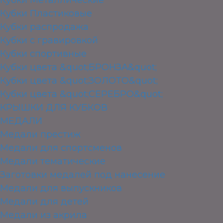
Кубки Пластиковые
Кубки распродажа
Кубки с гравировкой
Кубки спортивные
Кубки цвета &quot;БРОНЗА&quot;
Кубки цвета &quot;ЗОЛОТО&quot;
Кубки цвета &quot;СЕРЕБРО&quot;
КРЫШКИ ДЛЯ КУБКОВ
МЕДАЛИ
Медали престиж
Медали для спортсменов
Медали тематические
Заготовки медалей под нанесение
Медали для выпускников
Медали для детей
Медали из акрила