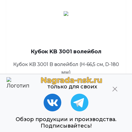
Кубок KB 3001 волейбол
Кубок KB 3001 B волейбол (H-66,5 см, D-180
мм)
Nagrada-nsk.ru
Нет в наличии
На заказ (1)
только для своих
5 036 ₽
Подробнее
Обзор продукции и производства.
Подписывайтесь!