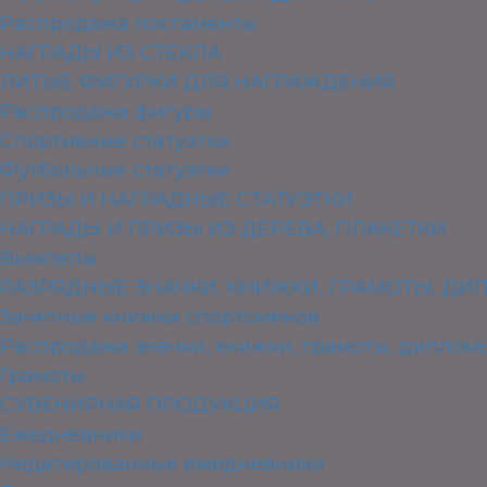
Распродажа постаменты
НАГРАДЫ ИЗ СТЕКЛА
ЛИТЫЕ ФИГУРКИ ДЛЯ НАГРАЖДЕНИЯ
Распродажа фигуры
Спортивные статуэтки
Футбольные статуэтки
ПРИЗЫ И НАГРАДНЫЕ СТАТУЭТКИ
НАГРАДЫ И ПРИЗЫ ИЗ ДЕРЕВА, ПЛАКЕТКИ
Вымпелы
РАЗРЯДНЫЕ ЗНАЧКИ, КНИЖКИ, ГРАМОТЫ, Д
Зачетные книжки спортсменов
Распродажа значки, книжки, грамоты, диплом
Грамоты
СУВЕНИРНАЯ ПРОДУКЦИЯ
Ежедневники
Недатированные ежедневники