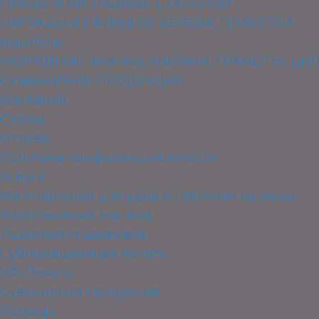
ПРИЗЫ И НАГРАДНЫЕ СТАТУЭТКИ
НАГРАДЫ И ПРИЗЫ ИЗ ДЕРЕВА, ПЛАКЕТКИ
Вымпелы
РАЗРЯДНЫЕ ЗНАЧКИ, КНИЖКИ, ГРАМОТЫ, Д
СУВЕНИРНАЯ ПРОДУКЦИЯ
Компания
Статьи
Отзывы
Политика конфиденциальности
Услуги
Изготовление шильдов и табличек на заказ
Изготовление значков
Лазерная гравировка
Сублимационная печать
УФ-Печать
Сувенирная продукция
Помощь