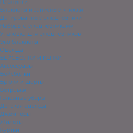
Планинги
Блокноты и записные книжки
Датированные ежедневники
Наборы с ежедневниками
Упаковка для ежедневников
Эко блокноты
Одежда
БЕЙСБОЛКИ И КЕПКИ
Аксессуары
Бейсболки
Брюки и шорты
Ветровки
Головные уборы
Детская одежда
Джемперы
Жилеты
Куртки