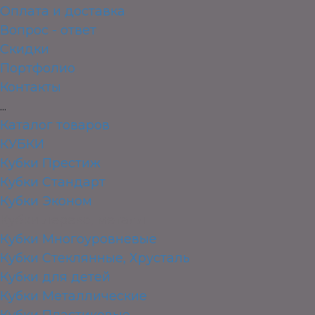
Оплата и доставка
Вопрос - ответ
Скидки
Портфолио
Контакты
...
Каталог товаров
КУБКИ
Кубки Престиж
Кубки Стандарт
Кубки Эконом
Кубки дерево, металл
Кубки Многоуровневые
Кубки Стеклянные, Хрусталь
Кубки для детей
Кубки Металлические
Кубки Пластиковые