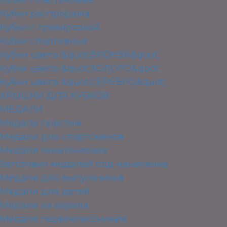
Кубки распродажа
Кубки с гравировкой
Кубки спортивные
Кубки цвета &quot;БРОНЗА&quot;
Кубки цвета &quot;ЗОЛОТО&quot;
Кубки цвета &quot;СЕРЕБРО&quot;
КРЫШКИ ДЛЯ КУБКОВ
МЕДАЛИ
Медали престиж
Медали для спортсменов
Медали тематические
Заготовки медалей под нанесение
Медали для выпускников
Медали для детей
Медали из акрила
Медали первоклассникам